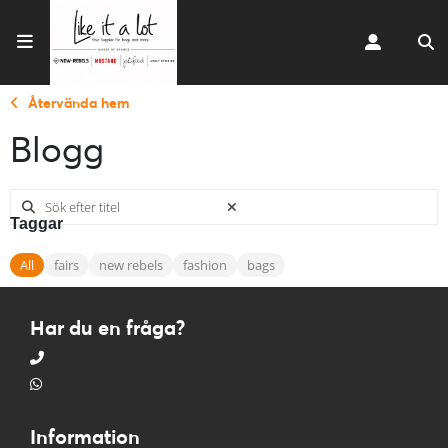
Återvända hem
Blogg
Taggar
All
fairs
new rebels
fashion
bags
Har du en fråga?
Information