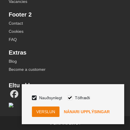
Vacancies
Footer 2
Contact
Cookies
FAQ
Extras
Blog
Become a customer
Eltu okkur
Nauðsynlegt
Tölfræði
NÁNARI UPPLÝSINGAR
© Like it a Lot BV