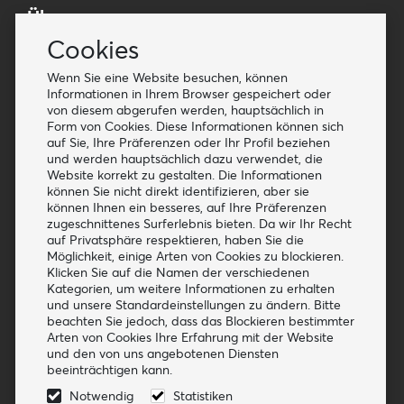
Über uns
Cookies
Newsletter abonnieren
Bedingungen
Wenn Sie eine Website besuchen, können
Informationen in Ihrem Browser gespeichert oder
Stellenangebote
von diesem abgerufen werden, hauptsächlich in
Form von Cookies. Diese Informationen können sich
Kundendienst
auf Sie, Ihre Präferenzen oder Ihr Profil beziehen
und werden hauptsächlich dazu verwendet, die
Kontakt
Website korrekt zu gestalten. Die Informationen
Cookies
können Sie nicht direkt identifizieren, aber sie
können Ihnen ein besseres, auf Ihre Präferenzen
FAQ's
zugeschnittenes Surferlebnis bieten. Da wir Ihr Recht
auf Privatsphäre respektieren, haben Sie die
Weitere Informationen
Möglichkeit, einige Arten von Cookies zu blockieren.
Klicken Sie auf die Namen der verschiedenen
Blog
Kategorien, um weitere Informationen zu erhalten
und unsere Standardeinstellungen zu ändern. Bitte
Start als Händler
beachten Sie jedoch, dass das Blockieren bestimmter
Arten von Cookies Ihre Erfahrung mit der Website
Folge uns
und den von uns angebotenen Diensten
beeinträchtigen kann.
Notwendig
Statistiken